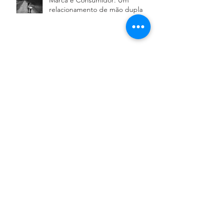
Marca e Consumidor: Um
relacionamento de mão dupla
Kit essencial de sobrevivência
para uma MARCA.
Economia da Ansiedade
CONSTRUIR com calma ou
GANHAR logo?
Archive